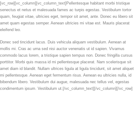
[vc_row][vc_column][vc_column_text]Pellentesque habitant morbi tristique
senectus et netus et malesuada fames ac turpis egestas. Vestibulum tortor
quam, feugiat vitae, ultricies eget, tempor sit amet, ante. Donec eu libero sit
amet quam egestas semper. Aenean ultricies mi vitae est. Mauris placerat
eleifend leo.
Donec sed tincidunt lacus. Duis vehicula aliquam vestibulum. Aenean at
mollis mi. Cras ac urna sed nisi auctor venenatis ut id sapien. Vivamus
commodo lacus lorem, a tristique sapien tempus non. Donec fringilla cursus
porttitor. Morbi quis massa id mi pellentesque placerat. Nam scelerisque sit
amet diam id blandit. Nullam ultrices ligula at ligula tincidunt, sit amet aliquet
mi pellentesque. Aenean eget fermentum risus. Aenean eu ultricies nulla, id
bibendum libero. Vestibulum dui augue, malesuada nec tellus vel, egestas
condimentum ipsum. Vestibulum ut.[/vc_column_text][/vc_column][/vc_row]